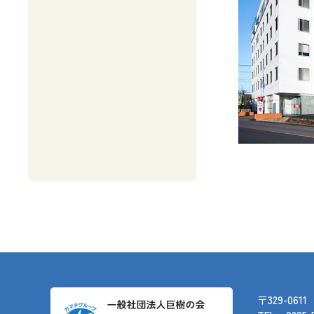
〒329-0